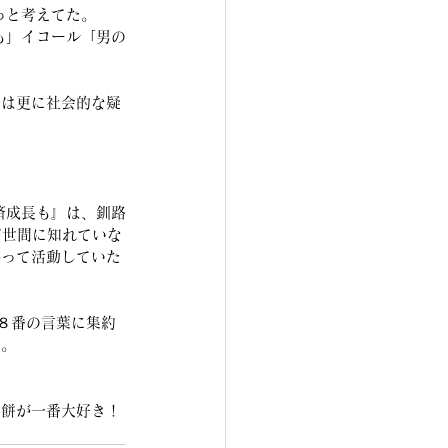
っと考えてた。
も」イコール「男の
では更に社会的な疑
済成長も』は、釧路
だ世間に知れていな
かって活動していた
８番の言葉に集約
た。
ぎ餅が一番大好き！