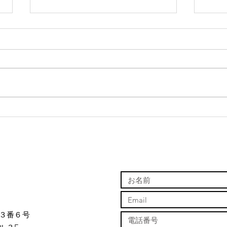
長いゴールデンウィークに
今年
言』
日町３番６号