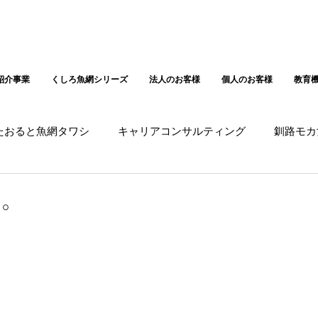
紹介事業
くしろ魚網シリーズ
法人のお客様
個人のお客様
教育
たおると魚網タワシ
キャリアコンサルティング
釧路モカ
に。