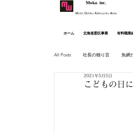
Moka. inc.
M
otto
O
okiku
K
akkoyoku
A
ritai
ホーム
北海道委託事業
有料職業
All Posts
社長の独り言
魚網
2021年5月5日
こどもの日