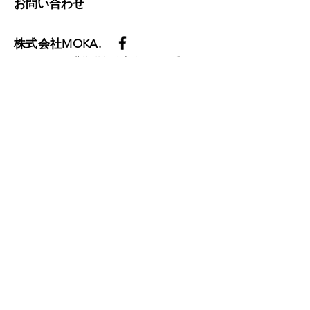
お問い合わせ
株式会社MOKA.
​​〒085-0041 北海道釧路市春日町３番６号
丸平総合ビル３F
Tel :
0154-68-4672
Fax :
0154-68-4682
mail: info@moka-inc.work