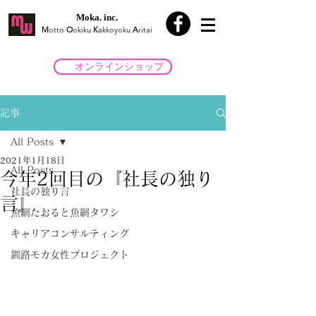
Moka. inc.
M
otto
O
okiku
K
akkoyoku
A
ritai
オンラインショップ
記事
All Posts
2021年1月18日
All Posts
今年2回目の『社長の独り
社長の独り言
言』
魚網たおると魚網タワシ
キャリアコンサルティング
釧路モカ女性プロジェクト