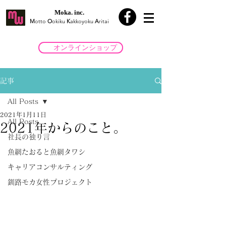
Moka. inc.
M
otto
O
okiku
K
akkoyoku
A
ritai
オンラインショップ
記事
All Posts
2021年1月11日
All Posts
2021年からのこと。
社長の独り言
魚網たおると魚網タワシ
キャリアコンサルティング
釧路モカ女性プロジェクト