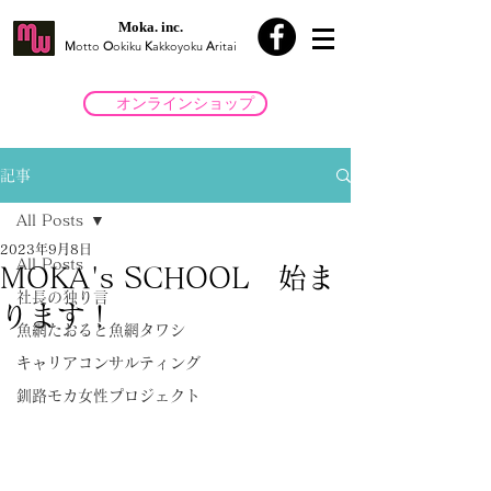
Moka. inc.
M
otto
O
okiku
K
akkoyoku
A
ritai
オンラインショップ
記事
All Posts
2023年9月8日
All Posts
MOKA's SCHOOL 始ま
社長の独り言
ります！
魚網たおると魚網タワシ
キャリアコンサルティング
釧路モカ女性プロジェクト