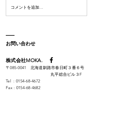
コメントを追加…
令和５年度『胆振地域人
【胆振地域人材
材確保事業』を受託し、
受託】
胆振地域の企業様、求職
者の方々とのイベントが
お問い合わせ
目白押しです！
株式会社MOKA.
​​〒085-0041 北海道釧路市春日町３番６号
丸平総合ビル３F
Tel :
0154-68-4672
Fax :
0154-68-4682
mail: info@moka-inc.work